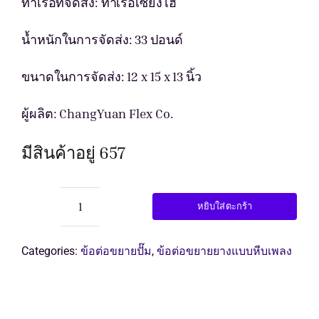
price
price
ท่าเรือที่จัดส่ง: ท่าเรือเซี่ยงไฮ้
รับใบเสนอ
was:
is:
น้ำหนักในการจัดส่ง: 33 ปอนด์
$153.0
$142.0
ขนาดในการจัดส่ง: 12 x 15 x 13 นิ้ว
ผู้ผลิต: ChangYuan Flex Co.
มีสินค้าอยู่ 657
หยิบใส่ตะกร้า
จำนวน
ข้อ
ต่อ
Categories:
ข้อต่อขยายปั๊ม
,
ข้อต่อขยายยางแบบหีบเพลง
ขยาย
ยาง
ชิ้น