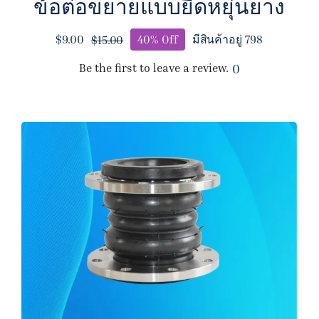
ข้อต่อขยายแบบยืดหยุ่นยาง
$
9.00
40% Off
มีสินค้าอยู่ 798
$
15.00
Original
Current
price
price
Be the first to leave a review.
0
was:
is:
$15.00.
$9.00.