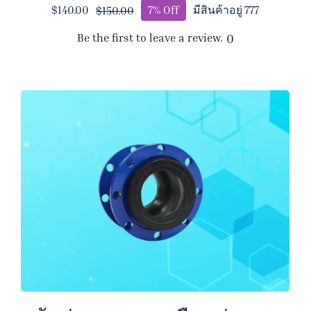
$
140.00
7% Off
มีสินค้าอยู่ 777
$
150.00
Original
Current
price
price
Be the first to leave a review.
0
was:
is:
$150.00.
$140.00.