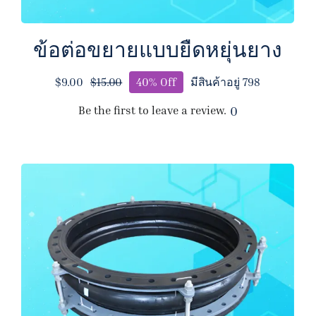
ข้อต่อขยายแบบยืดหยุ่นยาง
$
9.00
40% Off
มีสินค้าอยู่ 798
$
15.00
Original
Current
price
price
Be the first to leave a review.
0
was:
is:
$15.00.
$9.00.