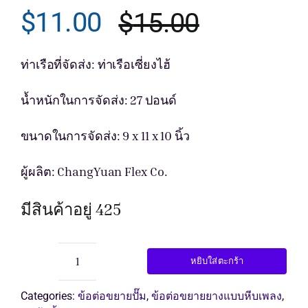
$
11.00
$
15.00
Original
Current
รับใบเสนอ
price
price
ท่าเรือที่จัดส่ง: ท่าเรือเซี่ยงไฮ้
was:
is:
น้ำหนักในการจัดส่ง: 27 ปอนด์
$15.00.
$11.00.
ขนาดในการจัดส่ง: 9 x 11 x 10 นิ้ว
ผู้ผลิต: ChangYuan Flex Co.
มีสินค้าอยู่ 425
หยิบใส่ตะกร้า
จำนวน
ข้อ
Categories:
ข้อต่อขยายปั๊ม
,
ข้อต่อขยายยางแบบหีบเพลง
,
ต่อ