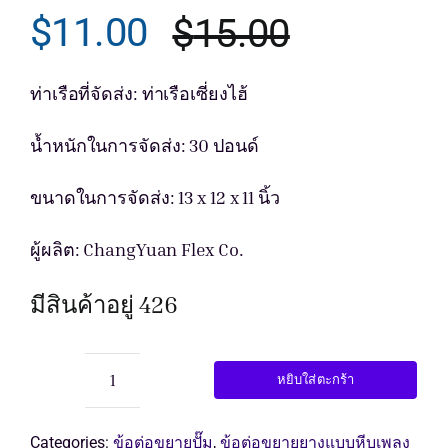
$
11.00
$
15.00
Original
Current
รับใบเสนอ
price
price
ท่าเรือที่จัดส่ง: ท่าเรือเซี่ยงไฮ้
was:
is:
น้ำหนักในการจัดส่ง: 30 ปอนด์
$15.00.
$11.00.
ขนาดในการจัดส่ง: 13 x 12 x 11 นิ้ว
ผู้ผลิต: ChangYuan Flex Co.
มีสินค้าอยู่ 426
หยิบใส่ตะกร้า
จำนวน
ข้อ
ต่อ
Categories:
ข้อต่อขยายปั๊ม
,
ข้อต่อขยายยางแบบหีบเพลง