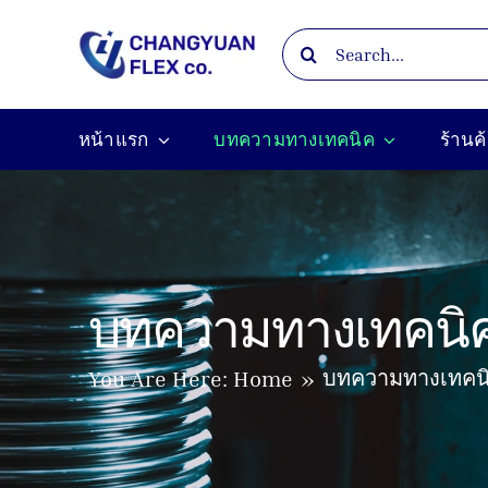
Skip
Search
to
for:
content
หน้าแรก
บทความทางเทคนิค
ร้านค
บทความทางเทคนิ
บทความทางเทคน
You Are Here:
Home