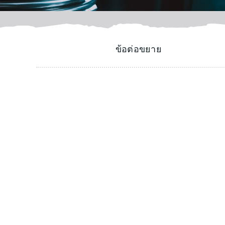
ข้อต่อขยาย