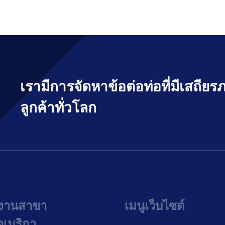
เรามีการจัดหาข้อต่อท่อที่มีเสถี
ลูกค้าทั่วโลก
กงานสาขา
เมนูเว็บไซต์
อเมริกา