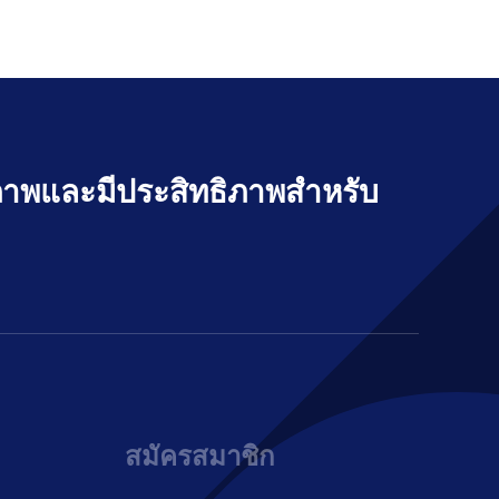
ยรภาพและมีประสิทธิภาพสำหรับ
สมัครสมาชิก