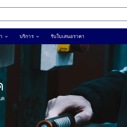
้า
บริการ
รับใบเสนอราคา
ค
ิค