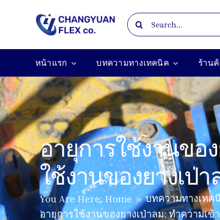
Skip
Search
to
for:
content
หน้าแรก
บทความทางเทคนิค
ร้านค
อายุการใช้งานของย
ใช้งานของยางเป่า
บทความทางเทคน
You Are Here:
Home
อายุการใช้งานของยางเป่าลม: ทำความเข้า