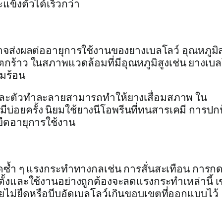
แข็งตัวได้เร็วกว่า
าจส่งผลต่ออายุการใช้งานของยางเบลโลว์ อุณหภูมิสุ
กร้าว ในสภาพแวดล้อมที่มีอุณหภูมิสูงเช่น ยางเบลโ
มร้อน
น และตัวทำละลายสามารถทำให้ยางเสื่อมสภาพ ใน
ีบ่อยครั้ง นิยมใช้ยางนีโอพรีนที่ทนสารเคมี การปก
ืดอายุการใช้งาน
อัดซ้ำ ๆ แรงกระทำทางกลเช่น การสั่นสะเทือน การกด
้งและใช้งานอย่างถูกต้องจะลดแรงกระทำเหล่านี้ เ
ไม่ยืดหรือบีบอัดเบลโลว์เกินขอบเขตที่ออกแบบไว้