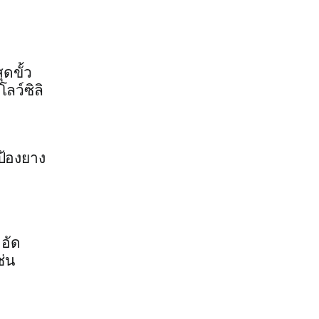
ดขั้ว
ลว์ซิลิ
ป้องยาง
อัด
ช่น