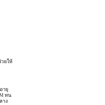
่วยให้
อายุ
DM ทน
กลาง