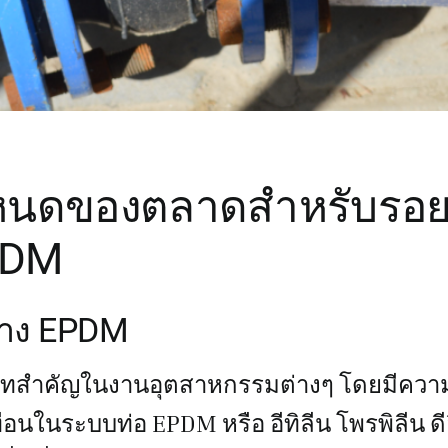
ำหนดของตลาดสำหรับรอ
PDM
ยาง EPDM
าทสำคัญในงานอุตสาหกรรมต่างๆ โดยมีควา
ือนในระบบท่อ EPDM หรือ อีทิลีน โพรพิลีน ดี