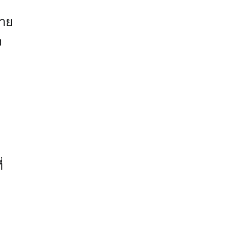
าย
ง
่