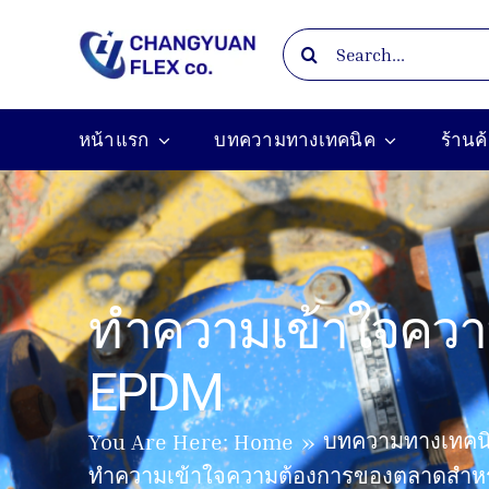
Skip
Search
to
for:
content
หน้าแรก
บทความทางเทคนิค
ร้านค
ทำความเข้าใจควา
EPDM
บทความทางเทคน
You Are Here:
Home
ทำความเข้าใจความต้องการของตลาดสำหร