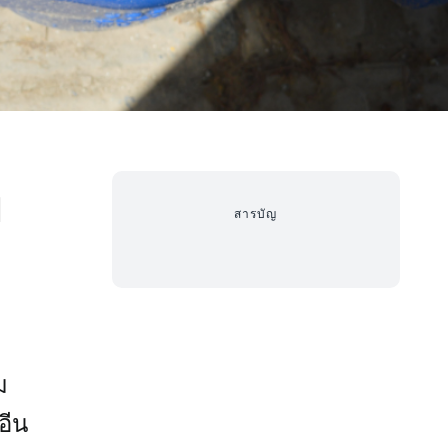
ย
สารบัญ
ม
อีน