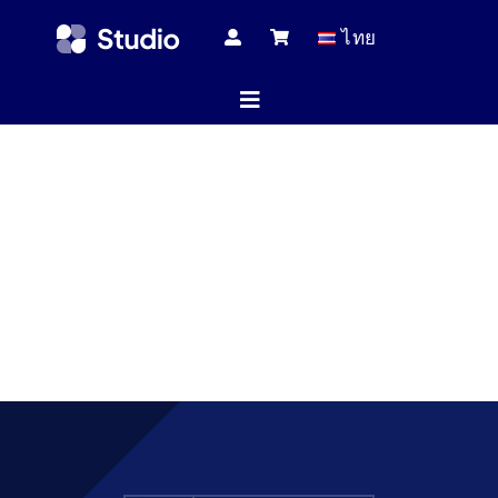
Skip
ไทย
to
content
Toggle
Navigation
หน้าแร
บทความทางเ
สินค้าทั้
บริกา