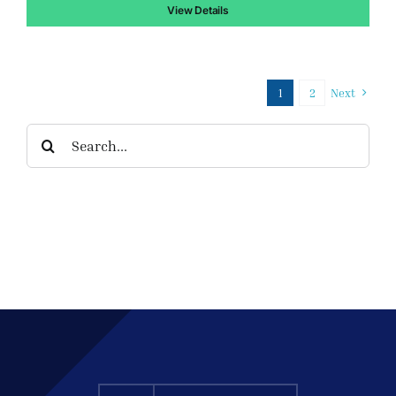
$153.00.
View Details
1
2
Next
Search
for: