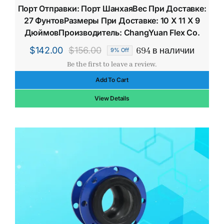
Порт Отправки: Порт ШанхаяВес При Доставке:
27 ФунтовРазмеры При Доставке: 10 X 11 X 9
ДюймовПроизводитель: ChangYuan Flex Co.
694 в наличии
$
142.00
$
156.00
9% Off
Первоначальная
Текущая
Be the first to leave a review.
цена
цена:
Add To Cart
составляла
$142.00.
$156.00.
View Details