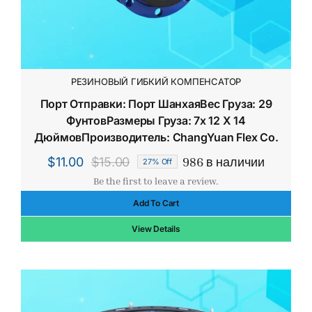
РЕЗИНОВЫЙ ГИБКИЙ КОМПЕНСАТОР
Порт Отправки: Порт ШанхаяВес Груза: 29
ФунтовРазмеры Груза: 7x 12 X 14
ДюймовПроизводитель: ChangYuan Flex Co.
986 в наличии
$
11.00
$
15.00
27% Off
Первоначальная
Текущая
Be the first to leave a review.
цена
цена:
Add To Cart
составляла
$11.00.
$15.00.
View Details