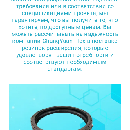
требования или в соответствии со
спецификациями проекта, мы
гарантируем, что вы получите то, что
хотите, по доступным ценам. Вы
можете рассчитывать на надежность
компании ChangYuan Flex в поставке
резинок расширения, которые
удовлетворят ваши потребности и
соответствуют необходимым
стандартам.