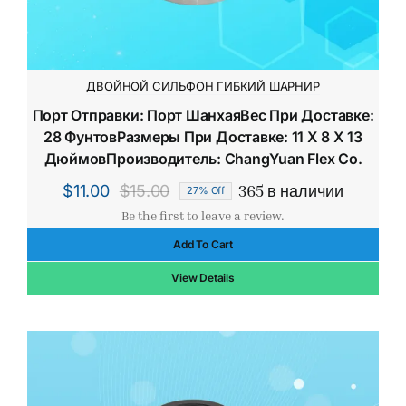
ДВОЙНОЙ СИЛЬФОН ГИБКИЙ ШАРНИР
Порт Отправки: Порт ШанхаяВес При Доставке:
28 ФунтовРазмеры При Доставке: 11 X 8 X 13
ДюймовПроизводитель: ChangYuan Flex Co.
365 в наличии
$
11.00
$
15.00
27% Off
Первоначальная
Текущая
Be the first to leave a review.
цена
цена:
Add To Cart
составляла
$11.00.
$15.00.
View Details