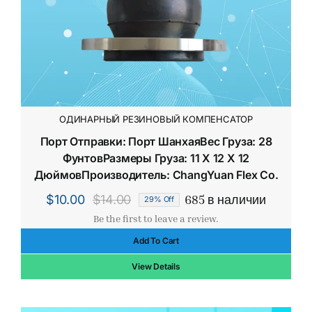
ОДИНАРНЫЙ РЕЗИНОВЫЙ КОМПЕНСАТОР
Порт Отправки: Порт ШанхаяВес Груза: 28
ФунтовРазмеры Груза: 11 X 12 X 12
ДюймовПроизводитель: ChangYuan Flex Co.
685 в наличии
$
10.00
$
14.00
29% Off
Первоначальная
Текущая
Be the first to leave a review.
цена
цена:
Add To Cart
составляла
$10.00.
$14.00.
View Details