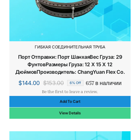
ГИБКАЯ СОЕДИНИТЕЛЬНАЯ ТРУБА
Порт Отправки: Порт ШанхаяВес Груза: 29
ФунтовРазмеры Груза: 12 X 15 X 12
ДюймовПроизводитель: ChangYuan Flex Co.
657 в наличии
$
144.00
$
153.00
6% Off
Первоначальная
Текущая
Be the first to leave a review.
цена
цена:
Add To Cart
составляла
$144.00.
$153.00.
View Details