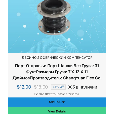
ДВОЙНОЙ СФЕРИЧЕСКИЙ КОМПЕНСАТОР
Порт Отправки: Порт ШанхаяВес Груза: 31
ФунтРазмеры Груза: 7 X 13 X 11
ДюймовПроизводитель: ChangYuan Flex Co.
965 в наличии
$
12.00
$
18.00
33% Off
Первоначальная
Текущая
Be the first to leave a review.
цена
цена:
Add To Cart
составляла
$12.00.
$18.00.
View Details