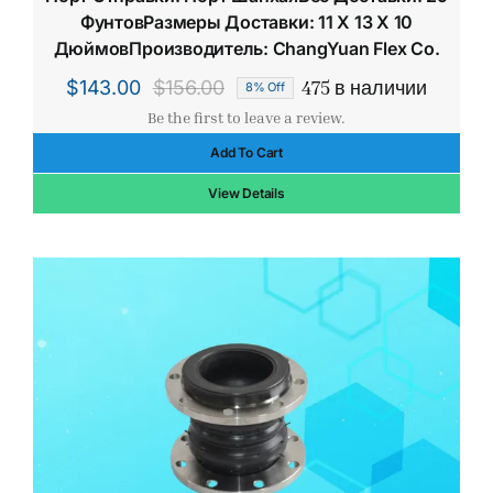
ФунтовРазмеры Доставки: 11 X 13 X 10
ДюймовПроизводитель: ChangYuan Flex Co.
475 в наличии
$
143.00
$
156.00
8% Off
Первоначальная
Текущая
Be the first to leave a review.
цена
цена:
Add To Cart
составляла
$143.00.
$156.00.
View Details