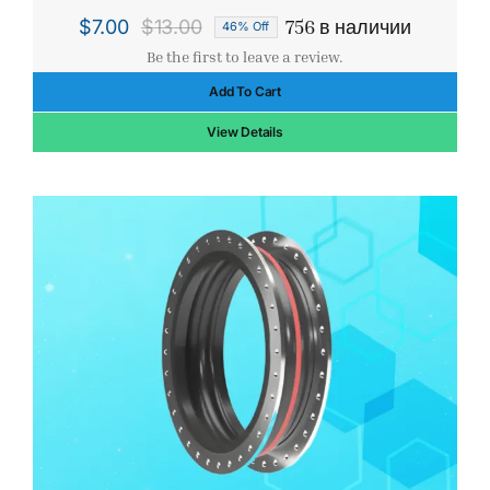
756 в наличии
$
7.00
$
13.00
46% Off
Первоначальная
Текущая
Be the first to leave a review.
цена
цена:
Add To Cart
составляла
$7.00.
$13.00.
View Details