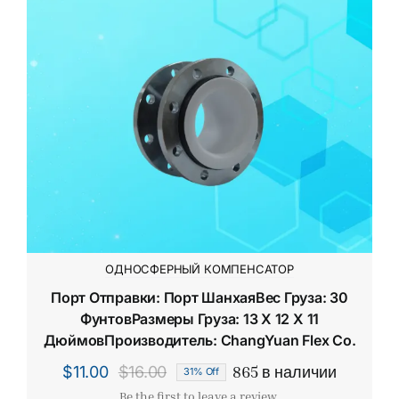
ОДНОСФЕРНЫЙ КОМПЕНСАТОР
Порт Отправки: Порт ШанхаяВес Груза: 30
ФунтовРазмеры Груза: 13 X 12 X 11
ДюймовПроизводитель: ChangYuan Flex Co.
865 в наличии
$
11.00
$
16.00
31% Off
Первоначальная
Текущая
Be the first to leave a review.