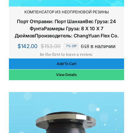
КОМПЕНСАТОР ИЗ НЕОПРЕНОВОЙ РЕЗИНЫ
Порт Отправки: Порт ШанхаяВес Груза: 24
ФунтаРазмеры Груза: 8 X 10 X 7
ДюймовПроизводитель: ChangYuan Flex Co.
648 в наличии
$
142.00
$
153.00
7% Off
Первоначальная
Текущая
Be the first to leave a review.
цена
цена:
Add To Cart
составляла
$142.00.
$153.00.
View Details