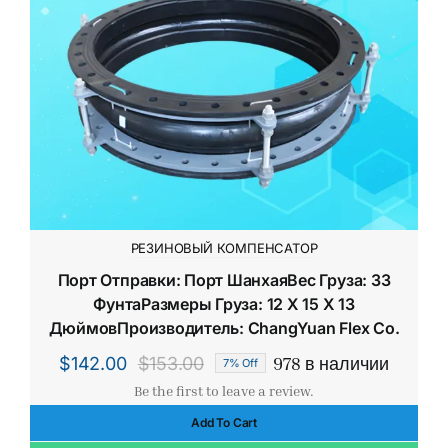
РЕЗИНОВЫЙ КОМПЕНСАТОР
Порт Отправки: Порт ШанхаяВес Груза: 33
ФунтаРазмеры Груза: 12 X 15 X 13
ДюймовПроизводитель: ChangYuan Flex Co.
978 в наличии
$
142.00
$
153.00
7% Off
Первоначальная
Текущая
Be the first to leave a review.
цена
цена:
Add To Cart
составляла
$142.00.