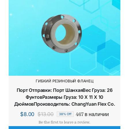
ГИБКИЙ РЕЗИНОВЫЙ ФЛАНЕЦ
Порт Отправки: Порт ШанхаяВес Груза: 26
ФунтовРазмеры Груза: 10 X 11 X 10
ДюймовПроизводитель: ChangYuan Flex Co.
467 в наличии
$
8.00
$
13.00
38% Off
Первоначальная
Текущая
Be the first to leave a review.
цена
цена: