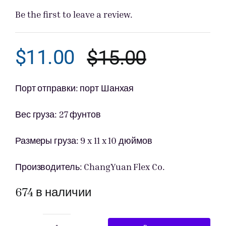
Be the first to leave a review.
Получить пре
$
11.00
$
15.00
Первона
Текущая
цена
цена:
Порт отправки: порт Шанхая
составл
$11.00.
Вес груза: 27 фунтов
$15.00.
Размеры груза: 9 x 11 x 10 дюймов
Производитель: ChangYuan Flex Co.
674 в наличии