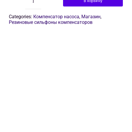
В корзину
Количество
товара
фланцевый
Categories:
Компенсатор насоса
,
Магазин
,
резиновый
Резиновые сильфоны компенсаторов
компенсатор