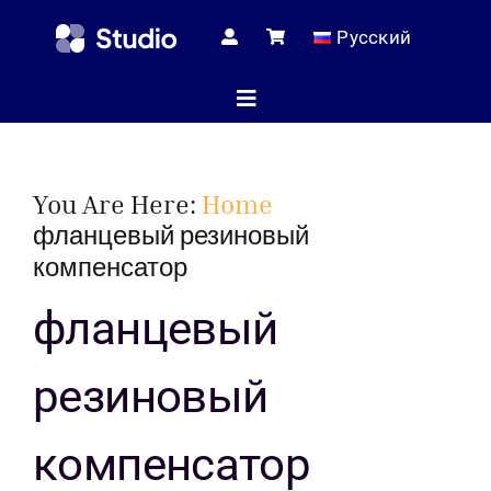
Skip
Русский
to
content
Toggle
Navigation
Домашняя с
You Are Here:
Home
фланцевый резиновый
компенсатор
Технические
фланцевый
Магаз
резиновый
компенсатор
Услуг