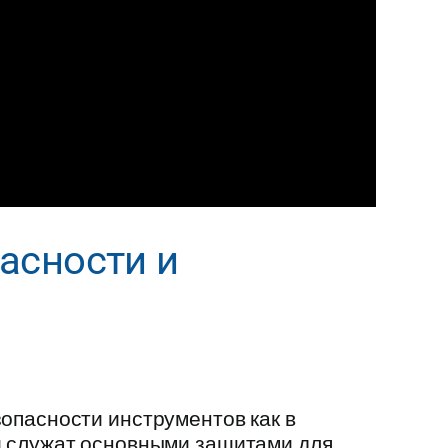
асности и
опасности инструментов как в
и служат основными защитами для