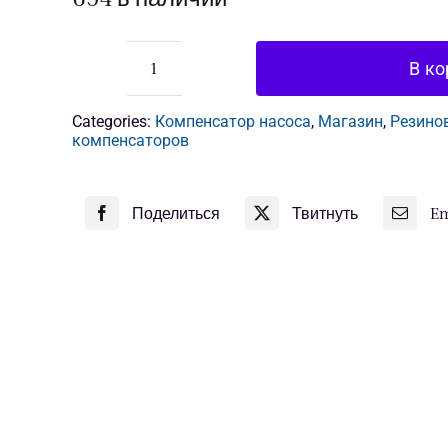
В ко
Количество
товара
Резиновые
Categories:
Компенсатор насоса
,
Магазин
,
Резино
сильфоны
компенсаторов
Поделиться
Твитнуть
Em