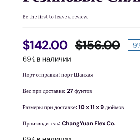
Be the first to leave a review.
$
142.00
$
156.00
9%
Пер
Тек
694 в наличии
цен
цен
Порт отправки: порт Шанхая
сос
$14
Вес при доставке: 27 фунтов
$15
Размеры при доставке: 10 x 11 x 9 дюймов
Производитель: ChangYuan Flex Co.
694 в наличии