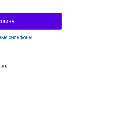
рзину
вые сильфоны
ail