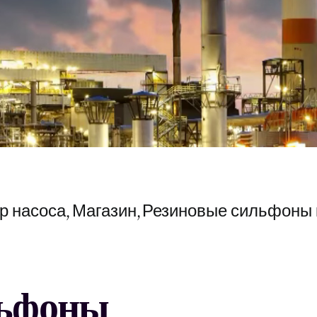
р насоса
Магазин
Резиновые сильфоны 
льфоны