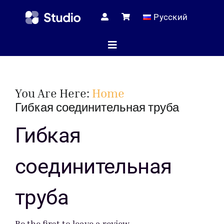
Skip
Русский
to
content
Toggle
Navigation
Домашняя с
You Are Here:
Home
Гибкая соединительная труба
Технические
Гибкая
соединительная
Магаз
труба
Услуг
Be the first to leave a review.