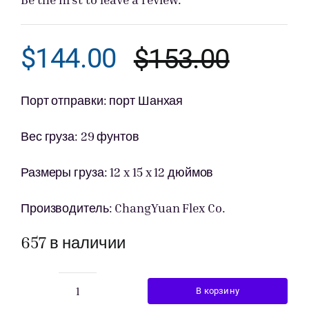
Получить пре
$
144.00
$
153.00
Перво
Текущ
цена
цена:
Порт отправки: порт Шанхая
соста
$144.0
Вес груза: 29 фунтов
$153.0
Размеры груза: 12 x 15 x 12 дюймов
Производитель: ChangYuan Flex Co.
657 в наличии
В корзину
Количество