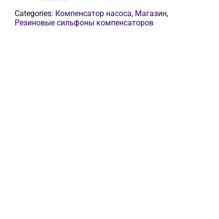
товара
Гибкая
Categories:
Компенсатор насоса
,
Магазин
,
соединительная
Резиновые сильфоны компенсаторов
труба