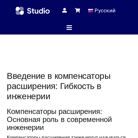
Skip
Русский
to
content
Toggle
Navigation
Домашняя с
Введение в компенсаторы
Технические
расширения: Гибкость в
инженерии
Магаз
Компенсаторы расширения:
Основная роль в современной
Услуг
инженерии
Компенсаторы расширения также могут называться