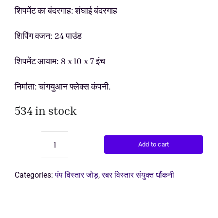
price
price
शिपमेंट का बंदरगाह: शंघाई बंदरगाह
उद्धरण प्राप्
was:
is:
शिपिंग वजन: 24 पाउंड
$153.0
$142.0
शिपमेंट आयाम: 8 x 10 x 7 इंच
निर्माता: चांगयुआन फ्लेक्स कंपनी.
534 in stock
Add to cart
नियोप्रीन
रबर
विस्तार
Categories:
पंप विस्तार जोड़
,
रबर विस्तार संयुक्त धौंकनी
जोड़
quantity