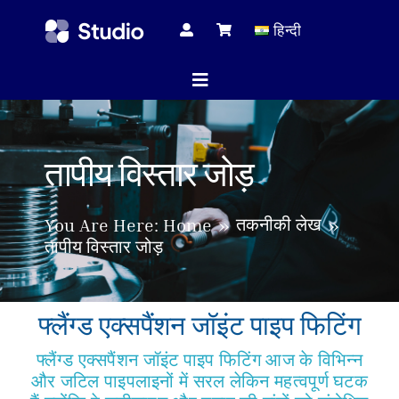
Skip
हिन्दी
to
content
Toggle
Navigation
होम पेज
तापीय विस्तार जोड़
तकनीकी 
तकनीकी लेख
You Are Here:
Home
तापीय विस्तार जोड़
सभी प्रोड
फ्लैंग्ड एक्सपैंशन जॉइंट पाइप फिटिंग
फ्लैंग्ड एक्सपैंशन जॉइंट पाइप फिटिंग आज के विभिन्न
सेवा
और जटिल पाइपलाइनों में सरल लेकिन महत्वपूर्ण घटक