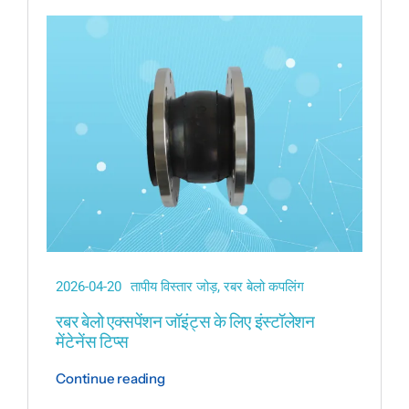
तापीय विस्तार जोड़
बेलो कम्पेसाटर
धातु नली
संयुक्त विघटन
2026-04-20
तापीय विस्तार जोड़
,
रबर बेलो कपलिंग
रबर बेलो एक्सपेंशन जॉइंट्स के लिए इंस्टॉलेशन
मेंटेनेंस टिप्स
Continue reading