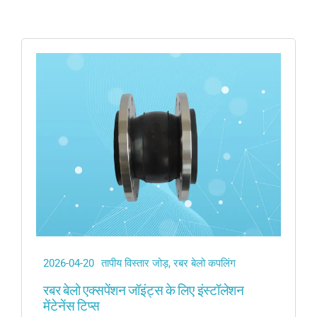
तापीय विस्तार जोड़
उद्धरण प्राप्
बेलो कम्पेसाटर
धातु नली
संयुक्त विघटन
2026-04-20
तापीय विस्तार जोड़
,
रबर बेलो कपलिंग
रबर बेलो एक्सपेंशन जॉइंट्स के लिए इंस्टॉलेशन
मेंटेनेंस टिप्स