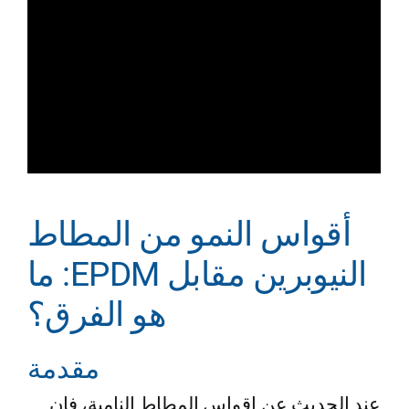
أقواس النمو من المطاط
النيوبرين مقابل EPDM: ما
هو الفرق؟
مقدمة
عند الحديث عن اقواس المطاط النامية، فإن