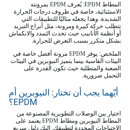
المطاط EPDM: يُعرف EPDM بمرونته
الاستثنائية، خاصة في ظروف درجات الحرارة
الشديدة. وهذا يجعله مثاليًا للتطبيقات التي
تتطلب حركة كبيرة ومرونة، مثل أبراج التبريد
أو أنظمة الأنابيب حيث تحدث التمدد والانكماش
بشكل متكرر بسبب التعرض للحرارة.
الملخص: يوفر EPDM مرونة أفضل خاصة في
البيئات القاسية بينما يتميز النيوبرين في البيئات
الصعبة والمتطلبة حيث تكون القدرة على
التحمل ضرورية.
أيّهما يجب أن تختار: النيوبرين أم
EPDM؟
اختيار بين الوصلات التطويرية المصنوعة من
المطاط النيوبرين ومطاط EPDM يعتمد على
الاحتياجات المحددة لتطبيقك. إليك دليل سريع