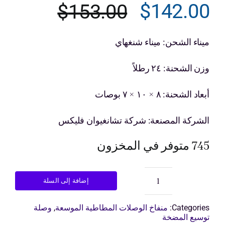
$
142.00
$
153.00
السعر
السعر
ى عرض أسعار
الحالي
الأصلي
ميناء الشحن: ميناء شنغهاي
هو:
هو:
وزن الشحنة: ٢٤ رطلاً
$153.00.
$142.00.
أبعاد الشحنة: ٨ × ١٠ × ٧ بوصات
الشركة المصنعة: شركة تشانغيوان فليكس
745 متوفر في المخزون
إضافة إلى السلة
كمية
وصلة
تمدد
Categories:
منفاخ الوصلات المطاطية الموسعة
,
وصلة
مطاطية
توسيع المضخة