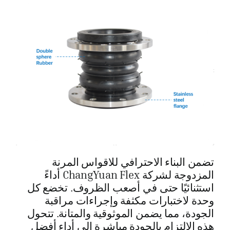
تضمن البناء الاحترافي للاقواس المرنة
المزدوجة لشركة ChangYuan Flex أداءً
استثنائيًا حتى في أصعب الظروف. تخضع كل
وحدة لاختبارات مكثفة وإجراءات مراقبة
الجودة، مما يضمن الموثوقية والمتانة. تتحول
هذه الالتزام بالجودة مباشرة إلى أداء أفضل