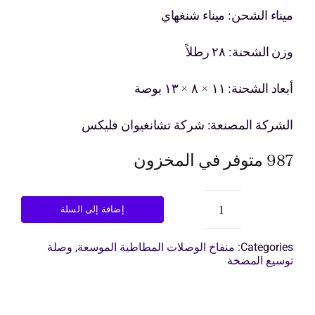
الحالي
الأصلي
ميناء الشحن: ميناء شنغهاي
ى عرض أسعار
هو:
هو:
وزن الشحنة: ٢٨ رطلاً
$15.00.
$9.00.
أبعاد الشحنة: ١١ × ٨ × ١٣ بوصة
الشركة المصنعة: شركة تشانغيوان فليكس
987 متوفر في المخزون
إضافة إلى السلة
كمية
مفصل
مرن
Categories:
منفاخ الوصلات المطاطية الموسعة
,
وصلة
مزدوج
توسيع المضخة