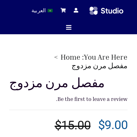
Ski
العربية
t
conten
Toggle
Navigation
ة الرئيسية
Home
You Are Here:
مفصل مرن مزدوج
لات التقنية
مفصل مرن مزدوج
Be the first to leave a review.
 المنتجات
$
9.00
$
15.00
خدمة
السعر
السعر