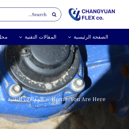
Ski
Search
t
for:
conten
الصفحة الرئيسية
المقالات التقنية
محل
المقالات التقنية
Home
You Are Here: