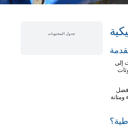
كية
جدول المحتويات
قدمة
ت إلى
ثات
أفضل
 ومتانة
طية؟