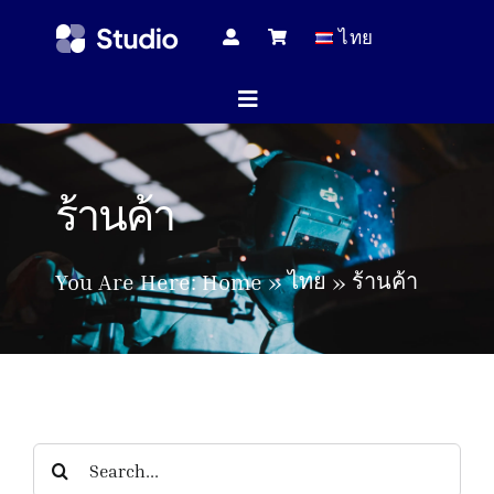
Skip
ไทย
to
content
Toggle
Navigation
หน้าแร
ร้านค้า
บทความทางเ
ไทย
ร้านค้า
You Are Here:
Home
สินค้าทั้
บริกา
Search
for: