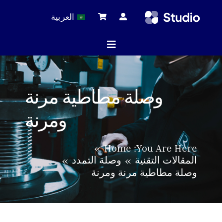
Ski
العربية
t
conten
Toggle
Navigation
ة الرئيسية
وصلة مطاطية مرنة
ومرنة
لات التقنية
Home
You Are Here:
المقالات التقنية
وصلة التمدد
 المنتجات
وصلة مطاطية مرنة ومرنة
خدمة