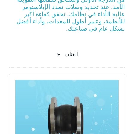
الأمد. عند تحديد وصلات تمدد الإيلاستومر
عالية الأداء في نظامك، تحقق كفاءة أكبر
للأنظمة، وعمر أطول للمعدات، وأداء أفضل
بشكل عام في صناعتك.
الفئات
Flex＆elastomer rubber joint
Flexible connector
Flexible joint
Rubber bellow coupling