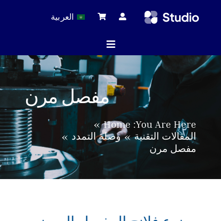
Ski
العربية
t
conten
Toggle
Navigation
ة الرئيسية
مفصل مرن
لات التقنية
Home
You Are Here:
المقالات التقنية
وصلة التمدد
مفصل مرن
 المنتجات
خدمة