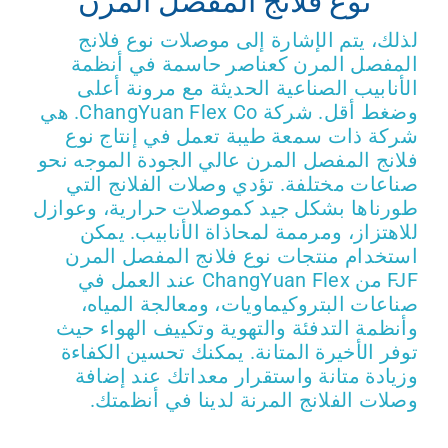
نوع فلانج المفصل المرن
لذلك، يتم الإشارة إلى موصلات نوع فلانج
ى عرض أسعار
المفصل المرن كعناصر حاسمة في أنظمة
الأنابيب الصناعية الحديثة مع مرونة أعلى
وضغط أقل. شركة ChangYuan Flex Co. هي
شركة ذات سمعة طيبة تعمل في إنتاج نوع
فلانج المفصل المرن عالي الجودة الموجه نحو
صناعات مختلفة. تؤدي وصلات الفلانج التي
طورناها بشكل جيد كموصلات حرارية، وعوازل
للاهتزاز، ومرممة لمحاذاة الأنابيب. يمكن
استخدام منتجات نوع فلانج المفصل المرن
FJF من ChangYuan Flex عند العمل في
صناعات البتروكيماويات، ومعالجة المياه،
وأنظمة التدفئة والتهوية وتكييف الهواء حيث
توفر الأخيرة المتانة. يمكنك تحسين الكفاءة
وزيادة متانة واستقرار معداتك عند إضافة
وصلات الفلانج المرنة لدينا في أنظمتك.